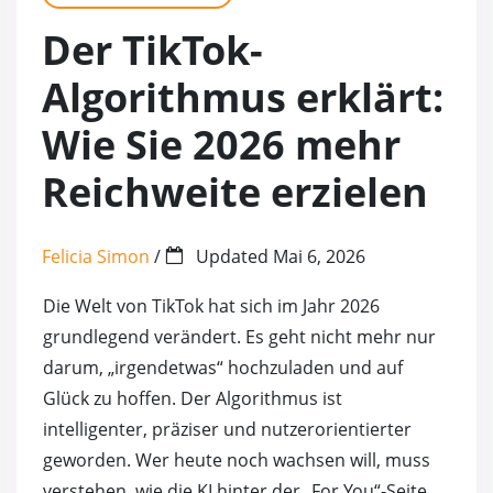
TikTok Kommentar Likes
Kostenlose Twitter (X) Foll
YouTube Shares
Der TikTok-
TikTok Shares
Kostenlose Twitter (X) Likes
YouTube 4000 Stun
Algorithmus erklärt:
TikTok Live Zuschauer
YouTube Kommenta
Wie Sie 2026 mehr
Reichweite erzielen
TikTok Saves
Kostenlose Youtube
Kostenlose (Free) TikTok Follower
Kostenlose Youtub
Felicia Simon
/
Updated
Mai 6, 2026
Die Welt von TikTok hat sich im Jahr 2026
Kostenlose (Free) TikTok Like
grundlegend verändert. Es geht nicht mehr nur
darum, „irgendetwas“ hochzuladen und auf
Kostenlose (Free) TikTok Views
Glück zu hoffen. Der Algorithmus ist
intelligenter, präziser und nutzerorientierter
Kostenlose (Free) TikTok Saves
geworden. Wer heute noch wachsen will, muss
verstehen, wie die KI hinter der „For You“-Seite