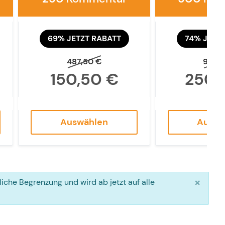
69% JETZT RABATT
74% JETZ
487,50 €
975,
150,50 €
250,
Auswählen
Auswä
×
che Begrenzung und wird ab jetzt auf alle