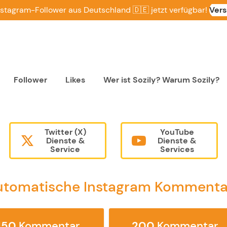
nstagram-Follower aus Deutschland 🇩🇪 jetzt verfügbar!
Ver
Follower
Likes
Wer ist Sozily? Warum Sozily?
Twitter (X)
YouTube
Dienste &
Dienste &
Service
Services
utomatische Instagram Kommenta
150
Kommentar
200
Kommentar