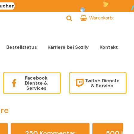
suchen
Warenkorb:
Bestellstatus
Karriere bei Sozily
Kontakt
Facebook
Twitch Dienste
Dienste &
& Service
Services
re
250
Kommentar
500
Kom