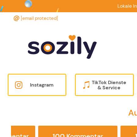
Lokale I
[email protected]
TikTok Dienste
Instagram
& Service
A
ommentar
100
Kommentar