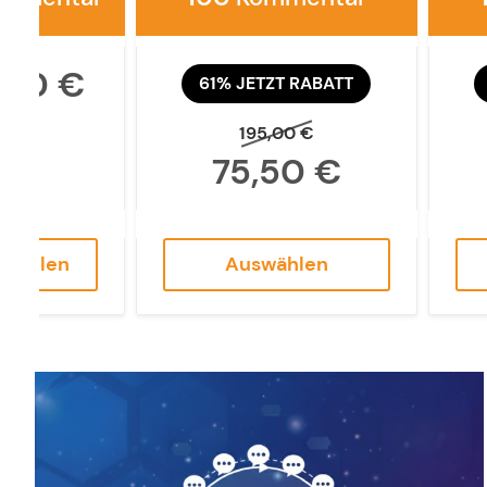
,50 €
61% JETZT RABATT
195,00 €
75,50 €
swählen
Auswählen