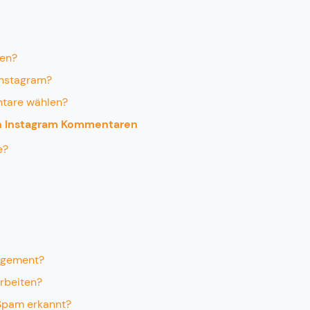
en?
Instagram?
ntare wählen?
en Instagram Kommentaren
e?
agement?
rbeiten?
Spam erkannt?