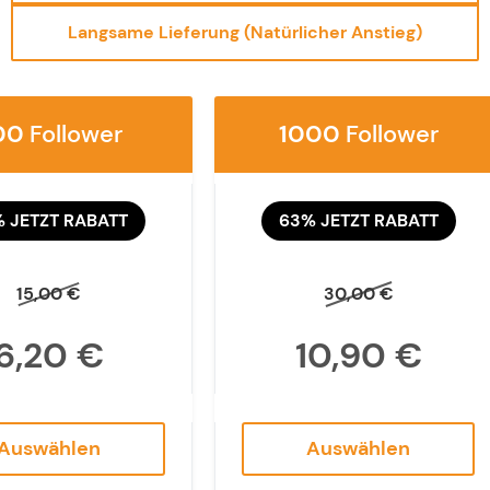
Bestellstatus
Langsame Lieferung (Natürlicher Anstieg)
Karriere bei Sozily
00
Follower
1000
Follower
Kontakt
 JETZT RABATT
63% JETZT RABATT
15,00 €
30,00 €
6,20 €
10,90 €
Auswählen
Auswählen