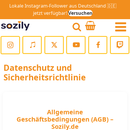
Lokale Instagram-Follower aus Deutschland 🇩🇪
jetzt verfügbar!
Versuchen
Datenschutz und
[email protected]
Sicherheitsrichtlinie
Follower
Likes
Allgemeine
Geschäftsbedingungen (AGB) –
Wer ist Sozily? Warum Sozily?
Sozily.de