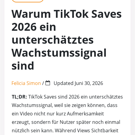
TikTok Kommentar Likes
Kostenlose Twitter (X) Foll
YouTube Shares
Warum TikTok Saves
TikTok Shares
Kostenlose Twitter (X) Likes
YouTube 4000 Stun
2026 ein
TikTok Live Zuschauer
YouTube Kommenta
unterschätztes
Wachstumssignal
TikTok Saves
Kostenlose Youtube
sind
Kostenlose (Free) TikTok Follower
Kostenlose Youtub
Felicia Simon
/
Updated
Juni 30, 2026
Kostenlose (Free) TikTok Like
TL;DR:
TikTok Saves sind 2026 ein unterschätztes
Kostenlose (Free) TikTok Views
Wachstumssignal, weil sie zeigen können, dass
ein Video nicht nur kurz Aufmerksamkeit
Kostenlose (Free) TikTok Saves
erzeugt, sondern für Nutzer später noch einmal
nützlich sein kann. Während Views Sichtbarkeit