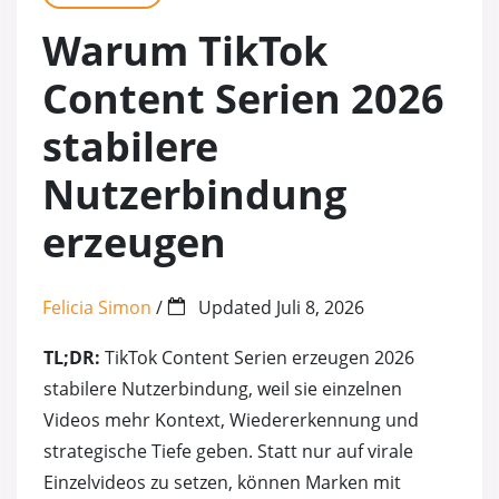
TikTok Kommentar Likes
Kostenlose Twitter (X) Foll
YouTube Shares
Warum TikTok
TikTok Shares
Kostenlose Twitter (X) Likes
YouTube 4000 Stun
Content Serien 2026
TikTok Live Zuschauer
YouTube Kommenta
stabilere
Nutzerbindung
TikTok Saves
Kostenlose Youtube
erzeugen
Kostenlose (Free) TikTok Follower
Kostenlose Youtub
Felicia Simon
/
Updated
Juli 8, 2026
Kostenlose (Free) TikTok Like
TL;DR:
TikTok Content Serien erzeugen 2026
Kostenlose (Free) TikTok Views
stabilere Nutzerbindung, weil sie einzelnen
Videos mehr Kontext, Wiedererkennung und
Kostenlose (Free) TikTok Saves
strategische Tiefe geben. Statt nur auf virale
Einzelvideos zu setzen, können Marken mit