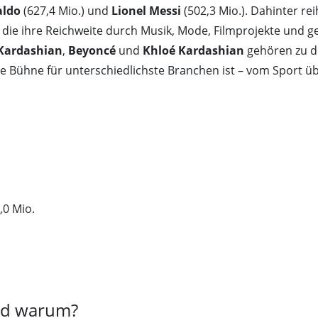
aldo
(627,4 Mio.) und
Lionel Messi
(502,3 Mio.). Dahinter re
 die ihre Reichweite durch Musik, Mode, Filmprojekte und g
Kardashian
,
Beyoncé
und
Khloé Kardashian
gehören zu d
ne Bühne für unterschiedlichste Branchen ist – vom Sport übe
,0 Mio.
und warum?