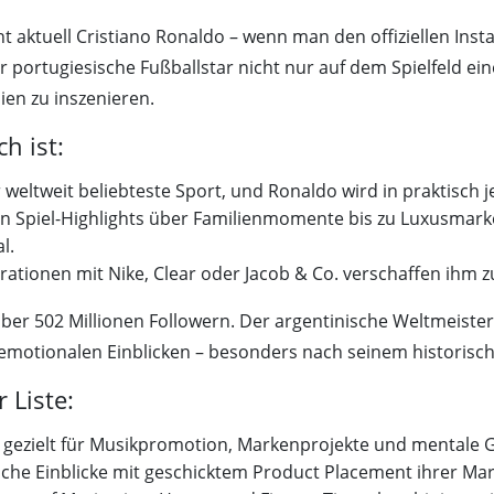
t aktuell Cristiano Ronaldo – wenn man den offiziellen Inst
er portugiesische Fußballstar nicht nur auf dem Spielfeld e
ien zu inszenieren.
h ist:
r weltweit beliebteste Sport, und Ronaldo wird in praktisch 
n Spiel-Highlights über Familienmomente bis zu Luxusmark
l.
ationen mit Nike, Clear oder Jacob & Co. verschaffen ihm zu
 über 502 Millionen Followern. Der argentinische Weltmeister
emotionalen Einblicken – besonders nach seinem historisc
 Liste:
 gezielt für Musikpromotion, Markenprojekte und mentale
iche Einblicke mit geschicktem Product Placement ihrer Ma