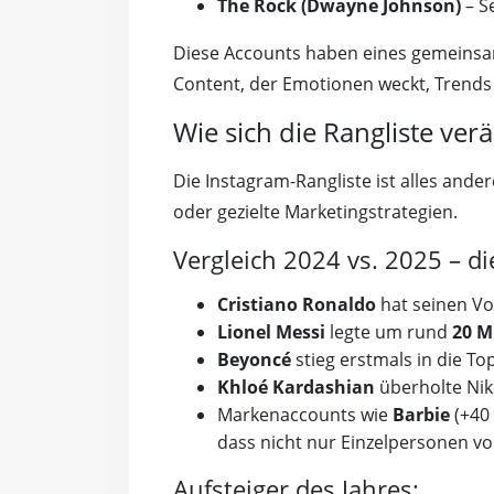
The Rock (Dwayne Johnson)
– S
Diese Accounts haben eines gemeins
Content, der Emotionen weckt, Trends 
Wie sich die Rangliste ver
Die Instagram-Rangliste ist alles ander
oder gezielte Marketingstrategien.
Vergleich 2024 vs. 2025 – d
Cristiano Ronaldo
hat seinen Vo
Lionel Messi
legte um rund
20 M
Beyoncé
stieg erstmals in die To
Khloé Kardashian
überholte Nik
Markenaccounts wie
Barbie
(+40
dass nicht nur Einzelpersonen vo
Aufsteiger des Jahres: