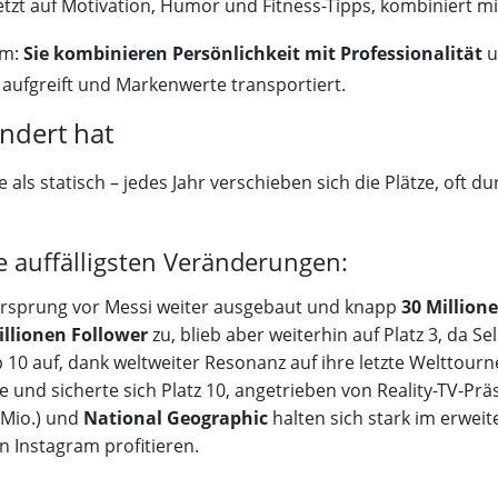
etzt auf Motivation, Humor und Fitness-Tipps, kombiniert mi
am:
Sie kombinieren Persönlichkeit mit Professionalität
u
aufgreift und Markenwerte transportiert.
ändert hat
e als statisch – jedes Jahr verschieben sich die Plätze, oft 
ie auffälligsten Veränderungen:
rsprung vor Messi weiter ausgebaut und knapp
30 Million
illionen Follower
zu, blieb aber weiterhin auf Platz 3, da Se
p 10 auf, dank weltweiter Resonanz auf ihre letzte Welttou
e und sicherte sich Platz 10, angetrieben von Reality-TV-P
 Mio.) und
National Geographic
halten sich stark im erweit
n Instagram profitieren.